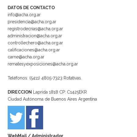
DATOS DE CONTACTO
info@acha.org.ar
presidencia@acha.org.ar
registrodecrias@acha.org.ar
administracion@acha.org.ar
controllechero@acha.org.ar
calificaciones@acha.org.ar
carne@acha.org.ar
rematesyexposiciones@acha.org.ar
Teléfonos: (5411) 4805-7323 Rotativas.
DIRECCION
Laprida 1818 CP: C1425EKR
Ciudad Autónoma de Buenos Aires Argentina
WebMail
/
Administrador