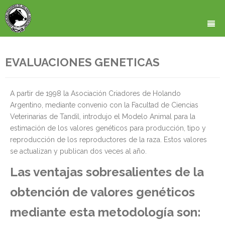
HOME
EVALUACIONES GENETICAS
QUIENES SOMOS
A partir de 1998 la Asociación Criadores de Holando
CONTROL LECHERO
SECCION INSTITUCIONAL
Argentino, mediante convenio con la Facultad de Ciencias
Veterinarias de Tandil, introdujo el Modelo Animal para la
CALIFICACIONES
UBICACION DE LA ASOCIACION
COMISION DIRECTIVA
estimación de los valores genéticos para producción, tipo y
REGISTRO DE CRIAS
ESTATUTO DE NUESTRA ASOCIACION
Mapa de Ubicación
reproducción de los reproductores de la raza. Estos valores
se actualizan y publican dos veces al año.
PADRON DE REPRODUCTORES
REGLAMENTOS
Viniendo desde Liniers
Las ventajas sobresalientes de la
CARNE
ARANCELES
Viniendo desde Constitución
obtención de valores genéticos
EVALUACIONES GENETICAS
CUOTA HITON
HAGASE SOCIO (Formulario de Inscripción)
Viniendo de Cabildo y Juramento
mediante esta metodología son:
NOTICIAS Y ACTUALIDAD
CARNE VACA HOLANDO
EVALUACIONES GENOMICAS
Viniendo desde el Obelisco