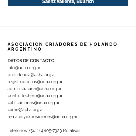
ASOCIACION CRIADORES DE HOLANDO
ARGENTINO
DATOS DE CONTACTO
info@acha.org.ar
presidencia@acha.org.ar
registrodecrias@acha.org.ar
administracion@acha.org.ar
controllechero@acha.org.ar
calificaciones@acha.org.ar
carne@acha.org.ar
rematesyexposiciones@acha.org.ar
Teléfonos: (5411) 4805-7323 Rotativas.