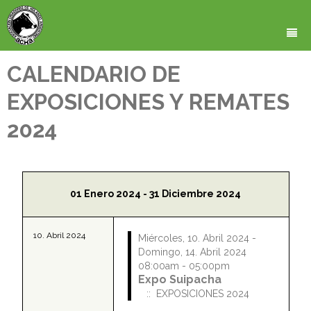
CALENDARIO DE
HOME
EXPOSICIONES Y REMATES
QUIENES SOMOS
2024
CONTROL LECHERO
SECCION INSTITUCIONAL
Eventos para
CALIFICACIONES
UBICACION DE LA ASOCIACION
COMISION DIRECTIVA
REGISTRO DE CRIAS
ESTATUTO DE NUESTRA ASOCIACION
Mapa de Ubicación
01 Enero 2024 - 31 Diciembre 2024
PADRON DE REPRODUCTORES
REGLAMENTOS
Viniendo desde Liniers
10. Abril 2024
Miércoles, 10. Abril 2024 -
CARNE
ARANCELES
Viniendo desde Constitución
Domingo, 14. Abril 2024
08:00am - 05:00pm
EVALUACIONES GENETICAS
CUOTA HITON
HAGASE SOCIO (Formulario de Inscripción)
Viniendo de Cabildo y Juramento
Expo Suipacha
:: EXPOSICIONES 2024
NOTICIAS Y ACTUALIDAD
CARNE VACA HOLANDO
EVALUACIONES GENOMICAS
Viniendo desde el Obelisco