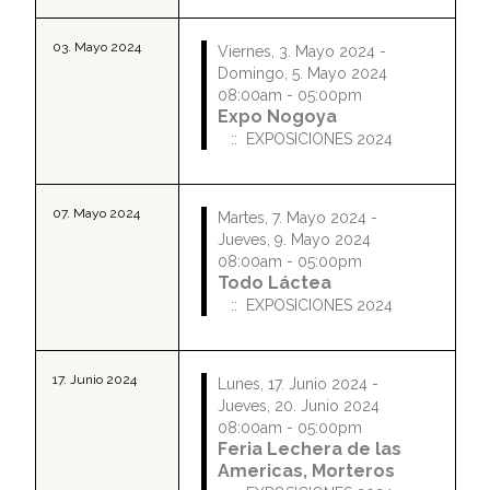
EXPOSICIONES Y REMATES
03. Mayo 2024
Viernes, 3. Mayo 2024 -
NUESTRO HOLANDO
CALENDARIO DE EXPOSICIONES Y REMATES 2026
Domingo, 5. Mayo 2024
08:00am - 05:00pm
SICEL
CALENDARIO DE EXPOSICIONES Y REMATES 2025
ULTIMA EDICION
Expo Nogoya
:: EXPOSICIONES 2024
CONTACTO
CALENDARIO DE EXPOSICIONES Y REMATES 2024
EDICIONES ANTERIORES
BUSCAR
CALENDARIO DE EXPOSICIONES Y REMATES 2023
07. Mayo 2024
Martes, 7. Mayo 2024 -
Jueves, 9. Mayo 2024
REGISTRARSE
CALENDARIO DE EXPOSICIONES Y REMATES 2022
08:00am - 05:00pm
Todo Láctea
CALENDARIO DE EXPOSICIONES Y REMATES 2021
:: EXPOSICIONES 2024
CALENDARIO DE EXPOSICIONES Y REMATES 2020
CALENDARIO DE EXPOSICIONES Y REMATES 2019
17. Junio 2024
Lunes, 17. Junio 2024 -
Jueves, 20. Junio 2024
CALENDARIO DE EXPOSICIONES Y REMATES 2018
08:00am - 05:00pm
Feria Lechera de las
Americas, Morteros